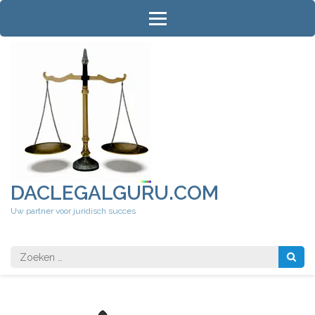
Ga
naar
inhoud
(druk
op
Enter)
DACLEGALGURU.COM
Uw partner voor juridisch succes
Zoeken
naar: