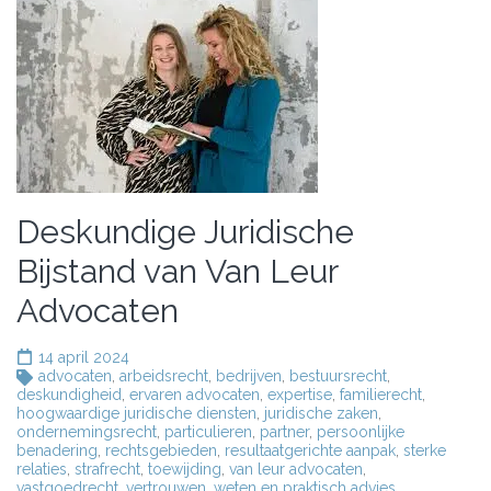
Deskundige Juridische
Bijstand van Van Leur
Advocaten
14 april 2024
advocaten
,
arbeidsrecht
,
bedrijven
,
bestuursrecht
,
deskundigheid
,
ervaren advocaten
,
expertise
,
familierecht
,
hoogwaardige juridische diensten
,
juridische zaken
,
ondernemingsrecht
,
particulieren
,
partner
,
persoonlijke
benadering
,
rechtsgebieden
,
resultaatgerichte aanpak
,
sterke
relaties
,
strafrecht
,
toewijding
,
van leur advocaten
,
vastgoedrecht
,
vertrouwen
,
weten en praktisch advies