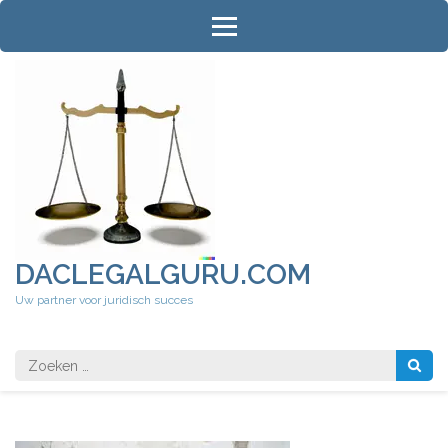
Ga
naar
inhoud
(druk
op
Enter)
DACLEGALGURU.COM
Uw partner voor juridisch succes
Zoeken
naar: