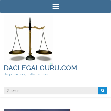
Ga
naar
inhoud
(druk
op
Enter)
DACLEGALGURU.COM
Uw partner voor juridisch succes
Zoeken
naar: