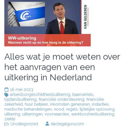
Alles wat je moet weten over
het aanvragen van een
uitkering in Nederland
16 mei 2023
arbeidsongeschiktheidsuitkering
,
baanverlies
,
bijstandsuitkering
,
financiële ondersteuning
,
financiële
zekerheid
,
huur betalen
,
inkomsten genereren
,
instanties
,
medische behandelingen
,
nood
,
regels
,
tijdelijke oplossing
,
uitkering
,
uitkeringen
,
voorwaarden
,
werkloosheidsuitkering
,
ziekte
Uncategorized
daclegalgurucom