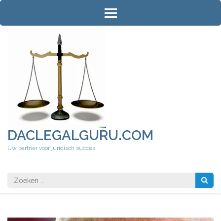
Ga
naar
inhoud
(druk
op
Enter)
DACLEGALGURU.COM
Uw partner voor juridisch succes
Zoeken
naar: