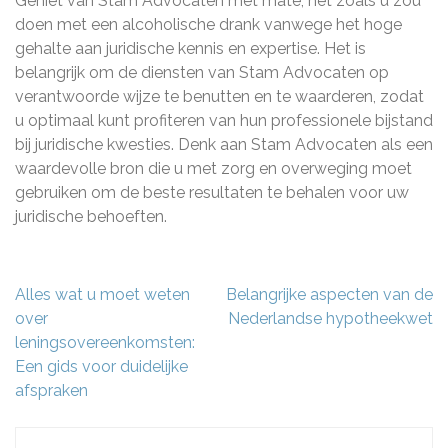
Geniet van Stam Advocaten met mate, net zoals u zou
doen met een alcoholische drank vanwege het hoge
gehalte aan juridische kennis en expertise. Het is
belangrijk om de diensten van Stam Advocaten op
verantwoorde wijze te benutten en te waarderen, zodat
u optimaal kunt profiteren van hun professionele bijstand
bij juridische kwesties. Denk aan Stam Advocaten als een
waardevolle bron die u met zorg en overweging moet
gebruiken om de beste resultaten te behalen voor uw
juridische behoeften.
Berichtnavigatie
Alles wat u moet weten
Belangrijke aspecten van de
over
Nederlandse hypotheekwet
leningsovereenkomsten:
Een gids voor duidelijke
afspraken