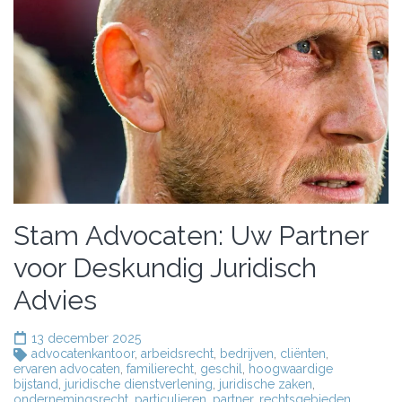
Stam Advocaten: Uw Partner
voor Deskundig Juridisch
Advies
13 december 2025
advocatenkantoor
,
arbeidsrecht
,
bedrijven
,
cliënten
,
ervaren advocaten
,
familierecht
,
geschil
,
hoogwaardige
bijstand
,
juridische dienstverlening
,
juridische zaken
,
ondernemingsrecht
,
particulieren
,
partner
,
rechtsgebieden
,