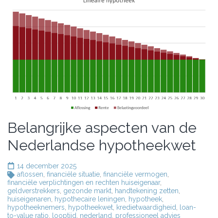
Belangrijke aspecten van de
Nederlandse hypotheekwet
14 december 2025
aflossen
,
financiële situatie
,
financiële vermogen
,
financiële verplichtingen en rechten huiseigenaar
,
geldverstrekkers
,
gezonde markt
,
handtekening zetten
,
huiseigenaren
,
hypothecaire leningen
,
hypotheek
,
hypotheeknemers
,
hypotheekwet
,
kredietwaardigheid
,
loan-
to-value ratio
,
looptijd
,
nederland
,
professioneel advies