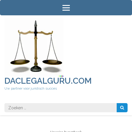
Ga
naar
inhoud
(druk
op
Enter)
DACLEGALGURU.COM
Uw partner voor juridisch succes
Zoeken
naar: