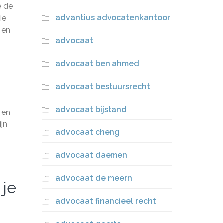
e de
advantius advocatenkantoor
ie
 en
advocaat
advocaat ben ahmed
advocaat bestuursrecht
advocaat bijstand
 en
ijn
advocaat cheng
advocaat daemen
advocaat de meern
 je
advocaat financieel recht