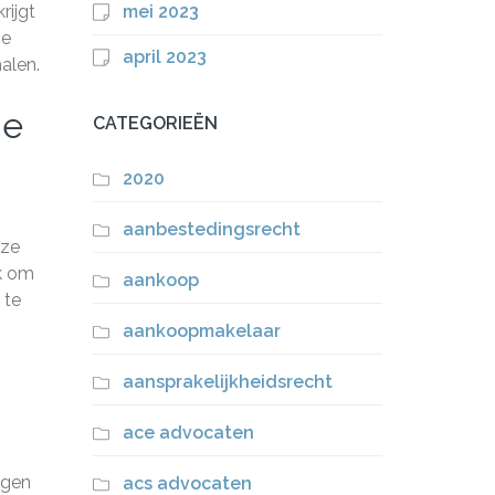
rijgt
mei 2023
ie
april 2023
alen.
de
CATEGORIEËN
2020
aanbestedingsrecht
jze
jk om
aankoop
 te
aankoopmakelaar
aansprakelijkheidsrecht
ace advocaten
jgen
acs advocaten