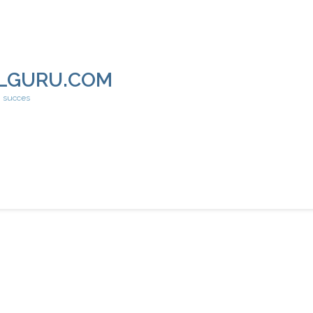
LGURU.COM
h succes