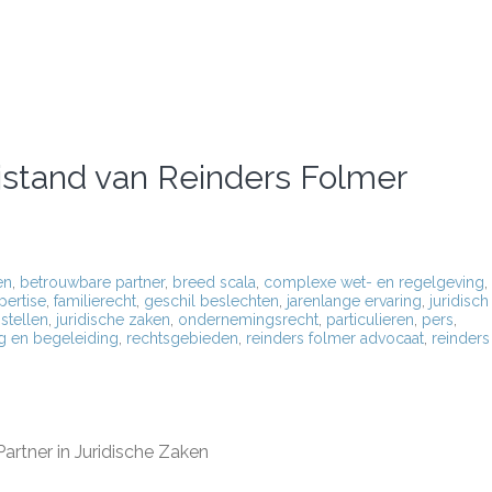
jstand van Reinders Folmer
en
,
betrouwbare partner
,
breed scala
,
complexe wet- en regelgeving
,
pertise
,
familierecht
,
geschil beslechten
,
jarenlange ervaring
,
juridisch
stellen
,
juridische zaken
,
ondernemingsrecht
,
particulieren
,
pers
,
g en begeleiding
,
rechtsgebieden
,
reinders folmer advocaat
,
reinders
rtner in Juridische Zaken