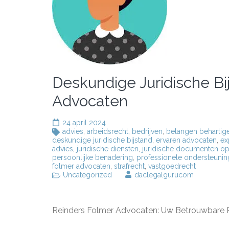
Deskundige Juridische Bi
Advocaten
24 april 2024
advies
,
arbeidsrecht
,
bedrijven
,
belangen behartig
deskundige juridische bijstand
,
ervaren advocaten
,
ex
advies
,
juridische diensten
,
juridische documenten op
persoonlijke benadering
,
professionele ondersteunin
folmer advocaten
,
strafrecht
,
vastgoedrecht
Uncategorized
daclegalgurucom
Reinders Folmer Advocaten: Uw Betrouwbare Pa