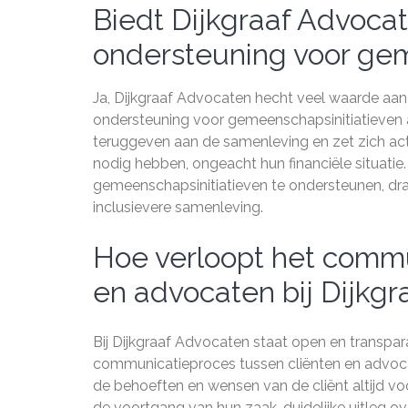
Biedt Dijkgraaf Advoca
ondersteuning voor gem
Ja, Dijkgraaf Advocaten hecht veel waarde aa
ondersteuning voor gemeenschapsinitiatieven 
teruggeven aan de samenleving en zet zich acti
nodig hebben, ongeacht hun financiële situatie
gemeenschapsinitiatieven te ondersteunen, dra
inclusievere samenleving.
Hoe verloopt het commu
en advocaten bij Dijkg
Bij Dijkgraaf Advocaten staat open en transpa
communicatieproces tussen cliënten en advocate
de behoeften en wensen van de cliënt altijd v
de voortgang van hun zaak, duidelijke uitleg ov