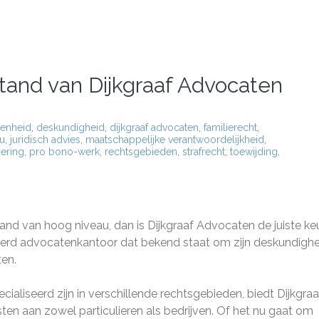
tand van Dijkgraaf Advocaten
kenheid
,
deskundigheid
,
dijkgraaf advocaten
,
familierecht
,
u
,
juridisch advies
,
maatschappelijke verantwoordelijkheid
,
ering
,
pro bono-werk
,
rechtsgebieden
,
strafrecht
,
toewijding
,
stand van hoog niveau, dan is Dijkgraaf Advocaten de juiste k
erd advocatenkantoor dat bekend staat om zijn deskundighe
ten.
aliseerd zijn in verschillende rechtsgebieden, biedt Dijkgraa
ten aan zowel particulieren als bedrijven. Of het nu gaat om