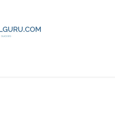
LGURU.COM
h succes