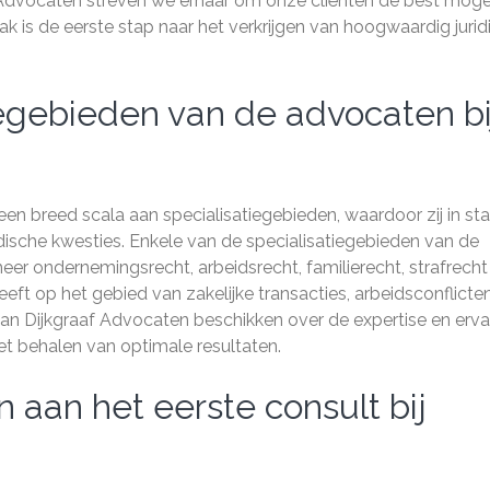
f Advocaten streven we ernaar om onze cliënten de best mogel
k is de eerste stap naar het verkrijgen van hoogwaardig jurid
iegebieden van de advocaten bi
n breed scala aan specialisatiegebieden, waardoor zij in st
ridische kwesties. Enkele van de specialisatiegebieden van de
eer ondernemingsrecht, arbeidsrecht, familierecht, strafrecht
eft op het gebied van zakelijke transacties, arbeidsconflicten
an Dijkgraaf Advocaten beschikken over de expertise en erva
het behalen van optimale resultaten.
n aan het eerste consult bij