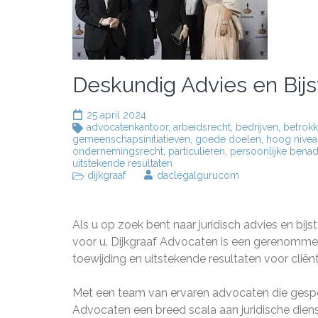
Deskundig Advies en Bijs
25 april 2024
advocatenkantoor
,
arbeidsrecht
,
bedrijven
,
betrok
gemeenschapsinitiatieven
,
goede doelen
,
hoog nivea
ondernemingsrecht
,
particulieren
,
persoonlijke benad
uitstekende resultaten
dijkgraaf
daclegalgurucom
Als u op zoek bent naar juridisch advies en bij
voor u. Dijkgraaf Advocaten is een gerenomme
toewijding en uitstekende resultaten voor cliën
Met een team van ervaren advocaten die gespeci
Advocaten een breed scala aan juridische diens