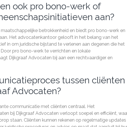
ten ook pro bono-werk of
eenschapsinitiatieven aan?
n maatschappelijke betrokkenheid en biedt pro bono-werk en
aan. Het advocatenkantoor gelooft in het belang van het
ef in om juridische bijstand te verlenen aan degenen die het
. Door pro bono-werk te verrichten en lokale
agt Dijkgraaf Advocaten bij aan een rechtvaardiger en
nicatieproces tussen cliënten
raaf Advocaten?
rante communicatie met cliënten centraal. Het
n bij Dijkgraaf Advocaten verloopt soepel en efficiënt, waar
oorop staan. Cliënten kunnen rekenen op regelmatige updates
er juridische procedures en advies op maat dat aansluit bij hu