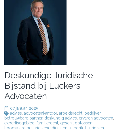
Deskundige Juridische
Bijstand bij Luckers
Advocaten
07 januari 2025
advies
,
advocatenkantoor
,
arbeidsrecht
,
bedrijven
,
betrouwbare partner
,
deskundig advies
,
ervaren advocaten
,
expertisegebied
,
familierecht
,
geschil oplossen
,
hoogwaardige juridische diensten
,
integriteit
,
juridisch