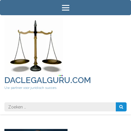
Ga
naar
inhoud
(druk
op
Enter)
DACLEGALGURU.COM
Uw partner voor juridisch succes
Zoeken
naar: