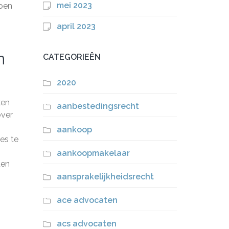
mei 2023
lpen
april 2023
n
CATEGORIEËN
2020
ken
aanbestedingsrecht
over
aankoop
es te
aankoopmakelaar
den
aansprakelijkheidsrecht
ace advocaten
acs advocaten