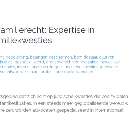
amilierecht: Expertise in
miliekwesties
cht
,
begeleiding
,
belangen beschermen
,
bemiddelaar
,
culturen
,
ituaties
,
gespecialiseerd
,
grensoverschrijdende zaken
,
huwelijkse
 relaties
,
internationale verdragen
,
juridische kwesties
,
juridische
 verantwoordelijkheid
,
professioneel advies
,
wetten
sgebied dat zich richt op juridische kwesties die voortvloeien
 familiesituaties. In een steeds meer geglobaliseerde wereld 
eizen, worden advocaten gespecialiseerd in internationaal