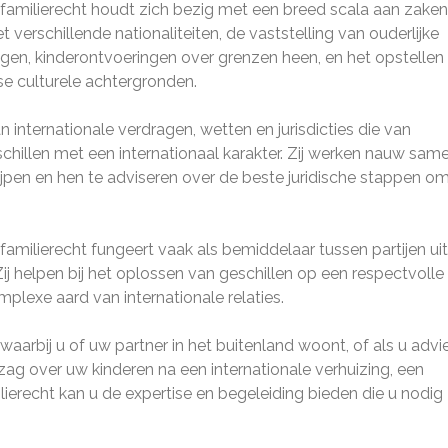
 familierecht houdt zich bezig met een breed scala aan zaken
erschillende nationaliteiten, de vaststelling van ouderlijke
ingen, kinderontvoeringen over grenzen heen, en het opstellen
se culturele achtergronden.
nternationale verdragen, wetten en jurisdicties die van
schillen met een internationaal karakter. Zij werken nauw sam
ijpen en hen te adviseren over de beste juridische stappen om
familierecht fungeert vaak als bemiddelaar tussen partijen uit
Zij helpen bij het oplossen van geschillen op een respectvolle
plexe aard van internationale relaties.
aarbij u of uw partner in het buitenland woont, of als u advi
ezag over uw kinderen na een internationale verhuizing, een
lierecht kan u de expertise en begeleiding bieden die u nodig