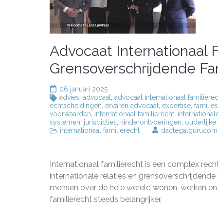
Advocaat Internationaal F
Grensoverschrijdende Fa
06 januari 2025
advies
,
advocaat
,
advocaat internationaal familiere
echtscheidingen
,
ervaren advocaat
,
expertise
,
families
voorwaarden
,
internationaal familierecht
,
internationale
systemen
,
jurisdicties
,
kinderontvoeringen
,
ouderlijke
internationaal familierecht
daclegalgurucom
Internationaal familierecht is een complex recht
internationale relaties en grensoverschrijdende
mensen over de hele wereld wonen, werken en r
familierecht steeds belangrijker.