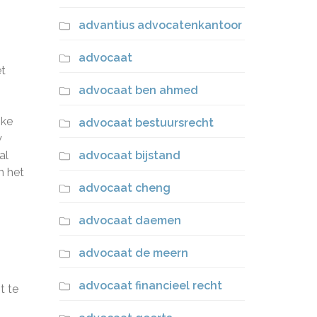
advantius advocatenkantoor
advocaat
et
advocaat ben ahmed
jke
advocaat bestuursrecht
w
al
advocaat bijstand
n het
advocaat cheng
advocaat daemen
advocaat de meern
advocaat financieel recht
t te