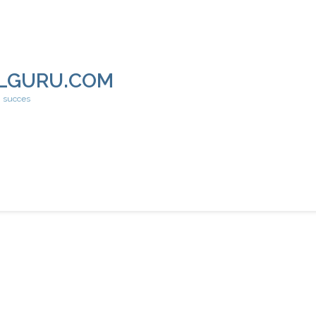
LGURU.COM
h succes