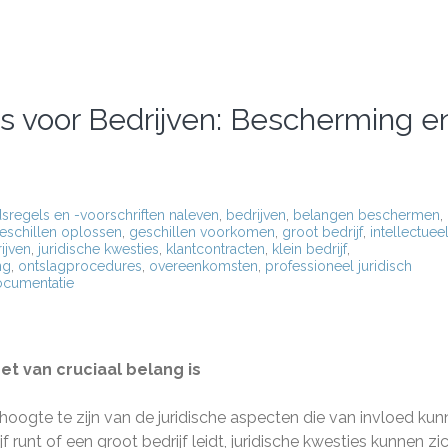
es voor Bedrijven: Bescherming e
dsregels en -voorschriften naleven
,
bedrijven
,
belangen beschermen
,
eschillen oplossen
,
geschillen voorkomen
,
groot bedrijf
,
intellectuee
ijven
,
juridische kwesties
,
klantcontracten
,
klein bedrijf
,
ng
,
ontslagprocedures
,
overeenkomsten
,
professioneel juridisch
documentatie
et van cruciaal belang is
 hoogte te zijn van de juridische aspecten die van invloed ku
f runt of een groot bedrijf leidt, juridische kwesties kunnen zi