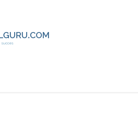
LGURU.COM
h succes