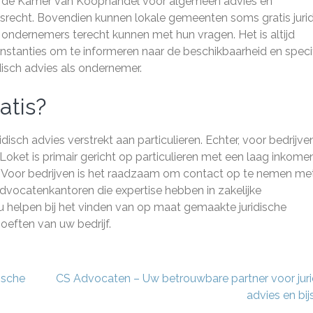
j de Kamer van Koophandel voor algemeen advies en
recht. Bovendien kunnen lokale gemeenten soms gratis jurid
ondernemers terecht kunnen met hun vragen. Het is altijd
tanties om te informeren naar de beschikbaarheid en speci
disch advies als ondernemer.
atis?
ridisch advies verstrekt aan particulieren. Echter, voor bedrijve
 Loket is primair gericht op particulieren met een laag inkome
en. Voor bedrijven is het raadzaam om contact op te nemen me
advocatenkantoren die expertise hebben in zakelijke
 helpen bij het vinden van op maat gemaakte juridische
hoeften van uw bedrijf.
ische
CS Advocaten – Uw betrouwbare partner voor juri
advies en bij