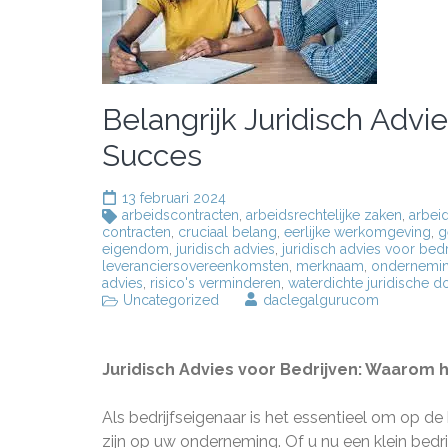
Belangrijk Juridisch Advi
Succes
13 februari 2024
arbeidscontracten
,
arbeidsrechtelijke zaken
,
arbei
contracten
,
cruciaal belang
,
eerlijke werkomgeving
,
g
eigendom
,
juridisch advies
,
juridisch advies voor bedr
leveranciersovereenkomsten
,
merknaam
,
ondernemi
advies
,
risico's verminderen
,
waterdichte juridische 
Uncategorized
daclegalgurucom
Juridisch Advies voor Bedrijven: Waarom h
Als bedrijfseigenaar is het essentieel om op de
zijn op uw onderneming. Of u nu een klein bedrij