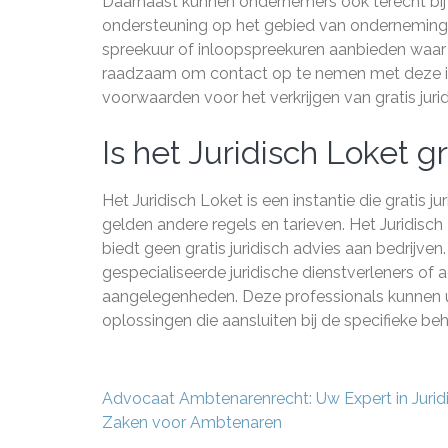
Daarnaast kunnen ondernemers ook terecht bi
ondersteuning op het gebied van ondernemings
spreekuur of inloopspreekuren aanbieden waar 
raadzaam om contact op te nemen met deze ins
voorwaarden voor het verkrijgen van gratis juri
Is het Juridisch Loket gr
Het Juridisch Loket is een instantie die gratis ju
gelden andere regels en tarieven. Het Juridisch
biedt geen gratis juridisch advies aan bedrijv
gespecialiseerde juridische dienstverleners of 
aangelegenheden. Deze professionals kunnen u
oplossingen die aansluiten bij de specifieke be
Berichtnavigatie
Advocaat Ambtenarenrecht: Uw Expert in Jurid
Zaken voor Ambtenaren