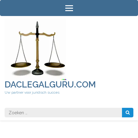
Ga
naar
inhoud
(druk
op
Enter)
DACLEGALGURU.COM
Uw partner voor juridisch succes
Zoeken
naar: