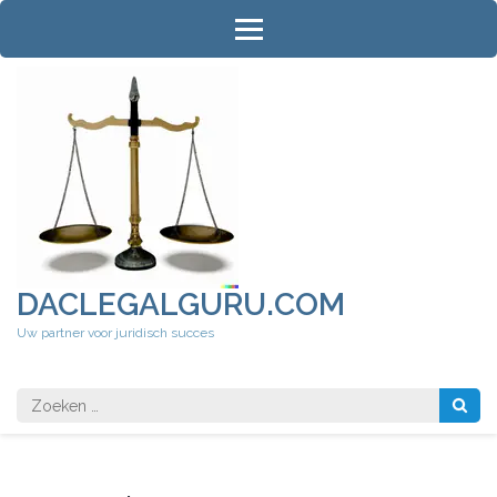
Ga
naar
inhoud
(druk
op
Enter)
DACLEGALGURU.COM
Uw partner voor juridisch succes
Zoeken
naar: