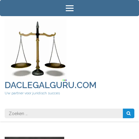
Ga
naar
inhoud
(druk
op
Enter)
DACLEGALGURU.COM
Uw partner voor juridisch succes
Zoeken
naar: