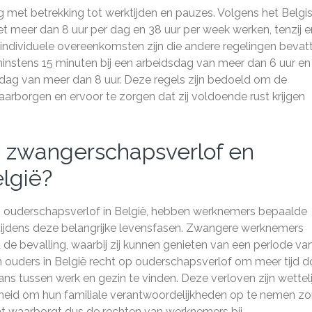
ing met betrekking tot werktijden en pauzes. Volgens het Belgi
t meer dan 8 uur per dag en 38 uur per week werken, tenzij e
individuele overeenkomsten zijn die andere regelingen bevat
stens 15 minuten bij een arbeidsdag van meer dan 6 uur en
dag van meer dan 8 uur. Deze regels zijn bedoeld om de
arborgen en ervoor te zorgen dat zij voldoende rust krijgen
ij zwangerschapsverlof en
lgië?
ouderschapsverlof in België, hebben werknemers bepaalde
ijdens deze belangrijke levensfasen. Zwangere werknemers
e bevalling, waarbij zij kunnen genieten van een periode va
ouders in België recht op ouderschapsverlof om meer tijd d
ns tussen werk en gezin te vinden. Deze verloven zijn wetteli
heid om hun familiale verantwoordelijkheden op te nemen z
cht waarborgt dus de rechten van werknemers bij