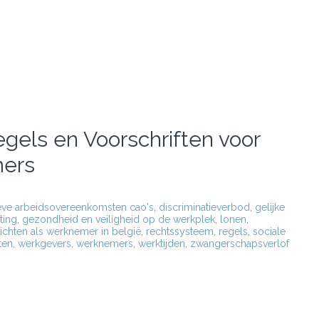
egels en Voorschriften voor
ers
ieve arbeidsovereenkomsten cao's
,
discriminatieverbod
,
gelijke
ting
,
gezondheid en veiligheid op de werkplek
,
lonen
,
ichten als werknemer in belgië
,
rechtssysteem
,
regels
,
sociale
ten
,
werkgevers
,
werknemers
,
werktijden
,
zwangerschapsverlof