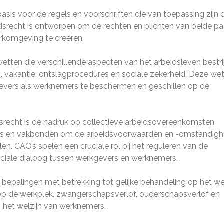
asis voor de regels en voorschriften die van toepassing zijn 
dsrecht is ontworpen om de rechten en plichten van beide par
erkomgeving te creëren.
wetten die verschillende aspecten van het arbeidsleven bestri
, vakantie, ontslagprocedures en sociale zekerheid. Deze we
evers als werknemers te beschermen en geschillen op de
dsrecht is de nadruk op collectieve arbeidsovereenkomsten
vers en vakbonden om de arbeidsvoorwaarden en -omstandig
len. CAO’s spelen een cruciale rol bij het reguleren van de
ciale dialoog tussen werkgevers en werknemers.
bepalingen met betrekking tot gelijke behandeling op het we
 op de werkplek, zwangerschapsverlof, ouderschapsverlof en
p het welzijn van werknemers.