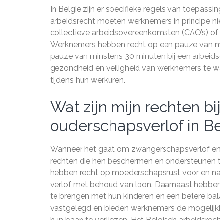
In België zijn er specifieke regels van toepass
arbeidsrecht moeten werknemers in principe nie
collectieve arbeidsovereenkomsten (CAO’s) of 
Werknemers hebben recht op een pauze van min
pauze van minstens 30 minuten bij een arbeids
gezondheid en veiligheid van werknemers te wa
tijdens hun werkuren.
Wat zijn mijn rechten b
ouderschapsverlof in Be
Wanneer het gaat om zwangerschapsverlof en 
rechten die hen beschermen en ondersteunen t
hebben recht op moederschapsrust voor en na d
verlof met behoud van loon. Daarnaast hebben 
te brengen met hun kinderen en een betere bala
vastgelegd en bieden werknemers de mogelijk
hun baan te verliezen. Het Belgisch arbeidsre