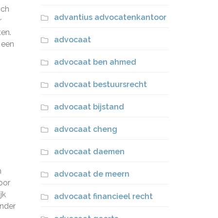
sch
advantius advocatenkantoor
r
ten.
advocaat
 een
advocaat ben ahmed
advocaat bestuursrecht
advocaat bijstand
advocaat cheng
advocaat daemen
n
advocaat de meern
oor
jk
advocaat financieel recht
onder