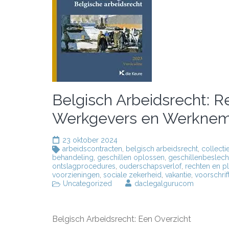
Belgisch Arbeidsrecht: R
Werkgevers en Werknem
23 oktober 2024
arbeidscontracten
,
belgisch arbeidsrecht
,
collect
behandeling
,
geschillen oplossen
,
geschillenbeslech
ontslagprocedures
,
ouderschapsverlof
,
rechten en pl
voorzieningen
,
sociale zekerheid
,
vakantie
,
voorschrif
Uncategorized
daclegalgurucom
Belgisch Arbeidsrecht: Een Overzicht