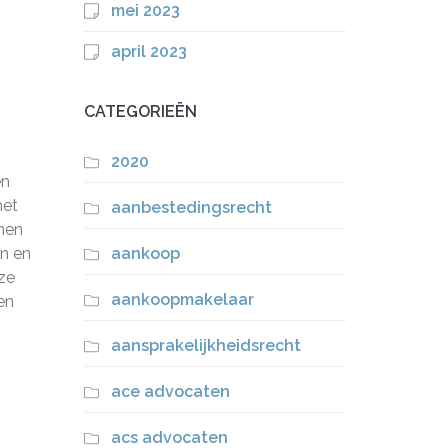
mei 2023
april 2023
CATEGORIEËN
2020
en
het
aanbestedingsrecht
nen
en en
aankoop
ze
aankoopmakelaar
en
aansprakelijkheidsrecht
ace advocaten
acs advocaten