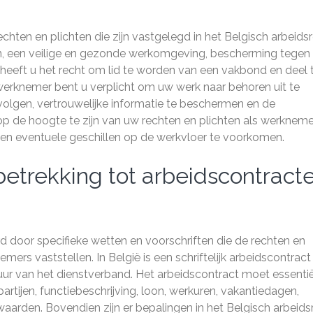
echten en plichten die zijn vastgelegd in het Belgisch arbeidsr
gen, een veilige en gezonde werkomgeving, bescherming tegen
t heeft u het recht om lid te worden van een vakbond en deel 
erknemer bent u verplicht om uw werk naar behoren uit te
volgen, vertrouwelijke informatie te beschermen en de
m op de hoogte te zijn van uw rechten en plichten als werknem
en eventuele geschillen op de werkvloer te voorkomen.
betrekking tot arbeidscontract
d door specifieke wetten en voorschriften die de rechten en
ers vaststellen. In België is een schriftelijk arbeidscontract
uur van het dienstverband. Het arbeidscontract moet essenti
partijen, functiebeschrijving, loon, werkuren, vakantiedagen,
aarden. Bovendien zijn er bepalingen in het Belgisch arbeids