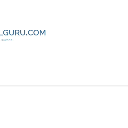
LGURU.COM
h succes