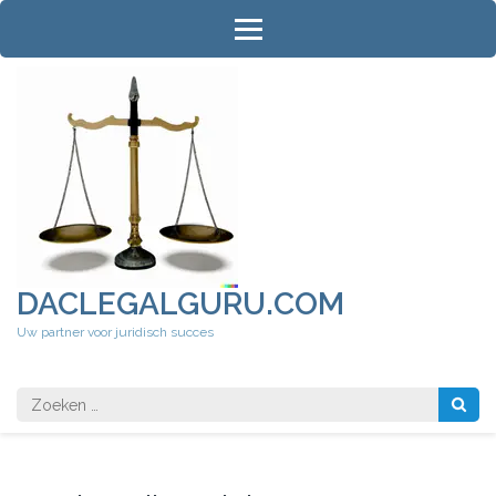
Ga
naar
inhoud
(druk
op
Enter)
DACLEGALGURU.COM
Uw partner voor juridisch succes
Zoeken
naar: