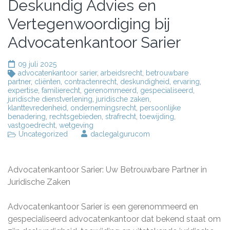
Deskundig Advies en
Vertegenwoordiging bij
Advocatenkantoor Sarier
09 juli 2025
advocatenkantoor sarier
,
arbeidsrecht
,
betrouwbare
partner
,
cliënten
,
contractenrecht
,
deskundigheid
,
ervaring
,
expertise
,
familierecht
,
gerenommeerd
,
gespecialiseerd
,
juridische dienstverlening
,
juridische zaken
,
klanttevredenheid
,
ondernemingsrecht
,
persoonlijke
benadering
,
rechtsgebieden
,
strafrecht
,
toewijding
,
vastgoedrecht
,
wetgeving
Uncategorized
daclegalgurucom
Advocatenkantoor Sarier: Uw Betrouwbare Partner in
Juridische Zaken
Advocatenkantoor Sarier is een gerenommeerd en
gespecialiseerd advocatenkantoor dat bekend staat om