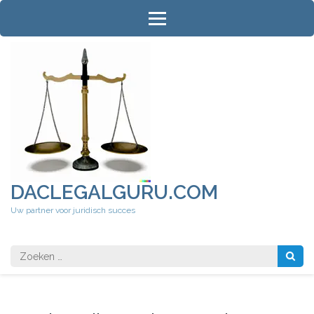
Ga
naar
inhoud
(druk
op
Enter)
DACLEGALGURU.COM
Uw partner voor juridisch succes
Zoeken
naar: