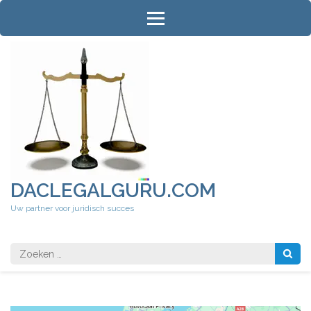
Ga
naar
inhoud
(druk
op
Enter)
DACLEGALGURU.COM
Uw partner voor juridisch succes
Zoeken
naar: