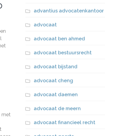
p
advantius advocatenkantoor
advocaat
een
l
advocaat ben ahmed
het
advocaat bestuursrecht
advocaat bijstand
advocaat cheng
advocaat daemen
advocaat de meern
n met
advocaat financieel recht
t