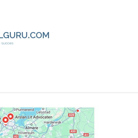
LGURU.COM
h succes