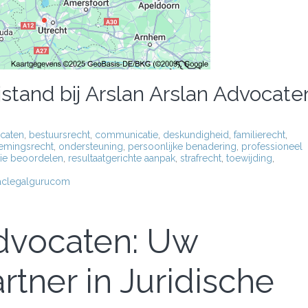
jstand bij Arslan Arslan Advocate
ocaten
,
bestuursrecht
,
communicatie
,
deskundigheid
,
familierecht
,
emingsrecht
,
ondersteuning
,
persoonlijke benadering
,
professioneel
tie beoordelen
,
resultaatgerichte aanpak
,
strafrecht
,
toewijding
,
aclegalgurucom
Advocaten: Uw
tner in Juridische