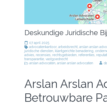
Deskundige Juridische Bi
07 april 2025
advocatenkantoor
,
arbeidsrecht
,
arslan arslan adv
juridische diensten
,
klantgerichte benadering
,
ondern
advies
,
recensies
,
rechtsgebieden
,
referenties
,
reputa
transparantie
,
vastgoedrecht
arslan advocaten
,
arslan arslan advocaten
d
Arslan Arslan 
Betrouwbare Par