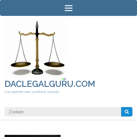
Ga
naar
inhoud
(druk
op
Enter)
DACLEGALGURU.COM
Uw partner voor juridisch succes
Zoeken
naar: