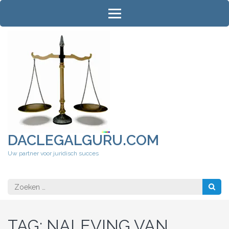
Ga
naar
inhoud
(druk
op
Enter)
DACLEGALGURU.COM
Uw partner voor juridisch succes
Zoeken
naar:
TAG:
NALEVING VAN