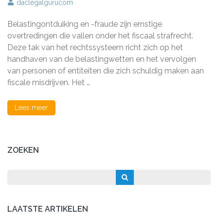
Het
daclegalgurucom
Belang
van
Belastingontduiking en -fraude zijn ernstige
Fiscaal
Strafrec
overtredingen die vallen onder het fiscaal strafrecht.
in
Deze tak van het rechtssysteem richt zich op het
de
handhaven van de belastingwetten en het vervolgen
Modern
Samenle
van personen of entiteiten die zich schuldig maken aan
fiscale misdrijven. Het …
Lees meer
ZOEKEN
LAATSTE ARTIKELEN