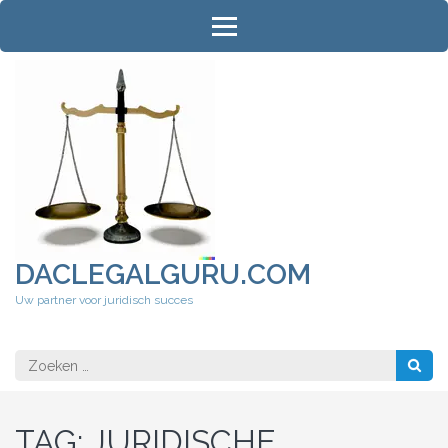
Ga
naar
inhoud
(druk
op
Enter)
DACLEGALGURU.COM
Uw partner voor juridisch succes
Zoeken
naar:
TAG:
JURIDISCHE