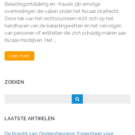
van
Belastingontduiking en -fraude zijn ernstige
Fiscaal
Strafrec
overtredingen die vallen onder het fiscaal strafrecht.
in
Deze tak van het rechtssysteem richt zich op het
de
handhaven van de belastingwetten en het vervolgen
Modern
Samenle
van personen of entiteiten die zich schuldig maken aan
fiscale misdrijven. Het …
Lees meer
ZOEKEN
LAATSTE ARTIKELEN
De Kracht van Ondersteuning: Essentieel voor