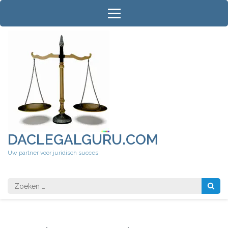
Ga
naar
inhoud
(druk
op
Enter)
DACLEGALGURU.COM
Uw partner voor juridisch succes
Zoeken
naar: