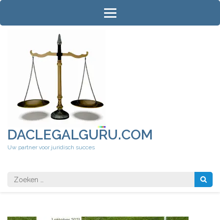
Ga
naar
inhoud
(druk
op
Enter)
DACLEGALGURU.COM
Uw partner voor juridisch succes
Zoeken
naar: