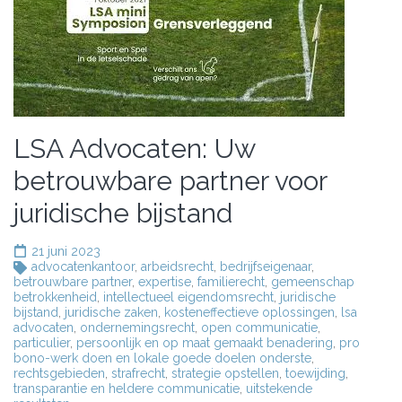
LSA Advocaten: Uw
betrouwbare partner voor
juridische bijstand
21 juni 2023
advocatenkantoor
,
arbeidsrecht
,
bedrijfseigenaar
,
betrouwbare partner
,
expertise
,
familierecht
,
gemeenschap
betrokkenheid
,
intellectueel eigendomsrecht
,
juridische
bijstand
,
juridische zaken
,
kosteneffectieve oplossingen
,
lsa
advocaten
,
ondernemingsrecht
,
open communicatie
,
particulier
,
persoonlijk en op maat gemaakt benadering
,
pro
bono-werk doen en lokale goede doelen onderste
,
rechtsgebieden
,
strafrecht
,
strategie opstellen
,
toewijding
,
transparantie en heldere communicatie
,
uitstekende