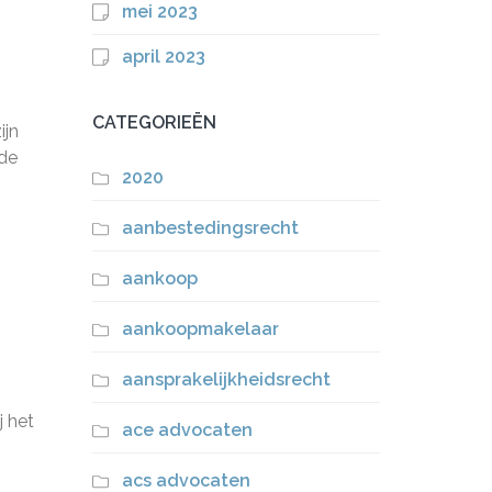
mei 2023
n
april 2023
CATEGORIEËN
ijn
 de
2020
aanbestedingsrecht
aankoop
aankoopmakelaar
aansprakelijkheidsrecht
j het
ace advocaten
acs advocaten