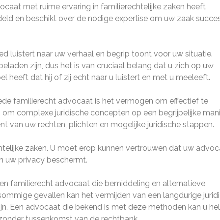
vocaat met ruime ervaring in familierechtelijke zaken heeft
andeld en beschikt over de nodige expertise om uw zaak succe
d luistert naar uw verhaal en begrip toont voor uw situatie.
eladen zijn, dus het is van cruciaal belang dat u zich op uw
heeft dat hij of zij echt naar u luistert en met u meeleeft.
de familierecht advocaat is het vermogen om effectief te
 om complexe juridische concepten op een begrijpelijke mani
nt van uw rechten, plichten en mogelijke juridische stappen.
rechtelijke zaken. U moet erop kunnen vertrouwen dat uw advoc
en uw privacy beschermt.
een familierecht advocaat die bemiddeling en alternatieve
 sommige gevallen kan het vermijden van een langdurige jurid
n zijn. Een advocaat die bekend is met deze methoden kan u he
zonder tussenkomst van de rechtbank.