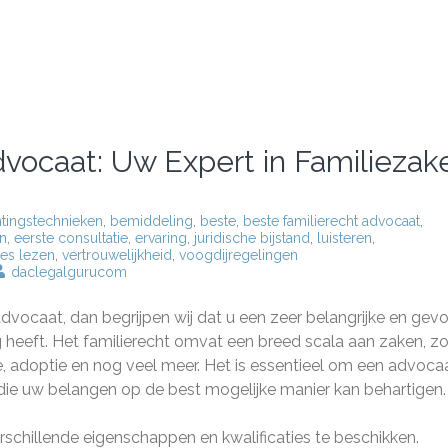
vocaat: Uw Expert in Familiezak
htingstechnieken
,
bemiddeling
,
beste
,
beste familierecht advocaat
,
n
,
eerste consultatie
,
ervaring
,
juridische bijstand
,
luisteren
,
ies lezen
,
vertrouwelijkheid
,
voogdijregelingen
daclegalgurucom
dvocaat, dan begrijpen wij dat u een zeer belangrijke en gevo
ig heeft. Het familierecht omvat een breed scala aan zaken, z
e, adoptie en nog veel meer. Het is essentieel om een advoca
n die uw belangen op de best mogelijke manier kan behartigen.
schillende eigenschappen en kwalificaties te beschikken.