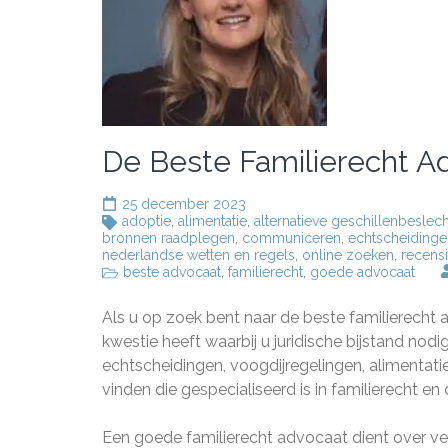
De Beste Familierecht Ad
25 december 2023
adoptie
,
alimentatie
,
alternatieve geschillenbeslec
bronnen raadplegen
,
communiceren
,
echtscheidinge
nederlandse wetten en regels
,
online zoeken
,
recens
beste advocaat
,
familierecht
,
goede advocaat
Als u op zoek bent naar de beste familierecht a
kwestie heeft waarbij u juridische bijstand nod
echtscheidingen, voogdijregelingen, alimentati
vinden die gespecialiseerd is in familierecht e
Een goede familierecht advocaat dient over ver