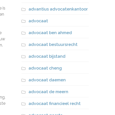
 is
advantius advocatenkantoor
 en
advocaat
e
advocaat ben ahmed
 uw
advocaat bestuursrecht
n.
advocaat bijstand
advocaat cheng
advocaat daemen
advocaat de meern
ng,
ste
advocaat financieel recht