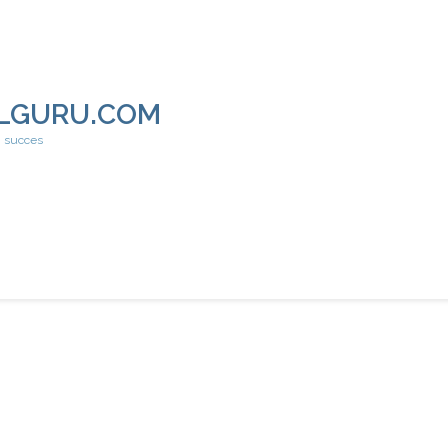
LGURU.COM
h succes