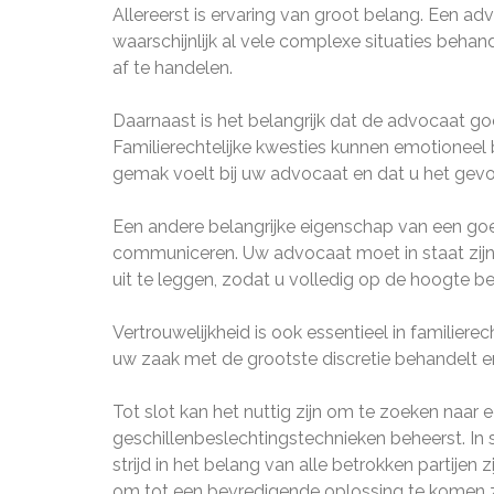
Allereerst is ervaring van groot belang. Een ad
waarschijnlijk al vele complexe situaties beh
af te handelen.
Daarnaast is het belangrijk dat de advocaat goe
Familierechtelijke kwesties kunnen emotioneel b
gemak voelt bij uw advocaat en dat u het gevoel 
Een andere belangrijke eigenschap van een goe
communiceren. Uw advocaat moet in staat zijn
uit te leggen, zodat u volledig op de hoogte be
Vertrouwelijkheid is ook essentieel in familie
uw zaak met de grootste discretie behandelt 
Tot slot kan het nuttig zijn om te zoeken naar 
geschillenbeslechtingstechnieken beheerst. In
strijd in het belang van alle betrokken partije
om tot een bevredigende oplossing te komen 