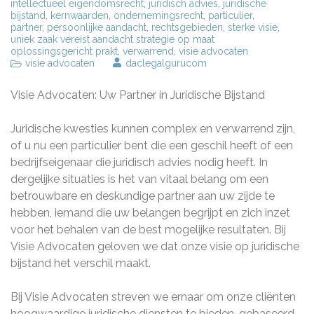
intellectueel eigendomsrecht
,
juridisch advies
,
juridische
bijstand
,
kernwaarden
,
ondernemingsrecht
,
particulier
,
partner
,
persoonlijke aandacht
,
rechtsgebieden
,
sterke visie
,
uniek zaak vereist aandacht strategie op maat
oplossingsgericht prakt
,
verwarrend
,
visie advocaten
visie advocaten
daclegalgurucom
Visie Advocaten: Uw Partner in Juridische Bijstand
Juridische kwesties kunnen complex en verwarrend zijn,
of u nu een particulier bent die een geschil heeft of een
bedrijfseigenaar die juridisch advies nodig heeft. In
dergelijke situaties is het van vitaal belang om een
betrouwbare en deskundige partner aan uw zijde te
hebben, iemand die uw belangen begrijpt en zich inzet
voor het behalen van de best mogelijke resultaten. Bij
Visie Advocaten geloven we dat onze visie op juridische
bijstand het verschil maakt.
Bij Visie Advocaten streven we ernaar om onze cliënten
hoogwaardige juridische diensten te bieden, gebaseerd