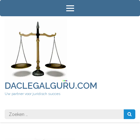
Ga
naar
inhoud
(druk
op
Enter)
DACLEGALGURU.COM
Uw partner voor juridisch succes
Zoeken
naar: