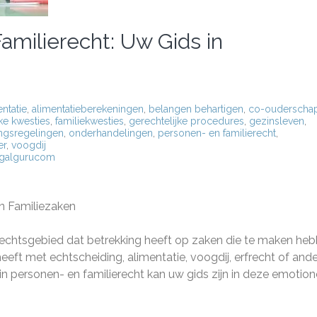
milierecht: Uw Gids in
entatie
,
alimentatieberekeningen
,
belangen behartigen
,
co-ouderscha
jke kwesties
,
familiekwesties
,
gerechtelijke procedures
,
gezinsleven
,
gsregelingen
,
onderhandelingen
,
personen- en familierecht
,
er
,
voogdij
egalgurucom
n Familiezaken
rechtsgebied dat betrekking heeft op zaken die te maken he
eeft met echtscheiding, alimentatie, voogdij, erfrecht of and
in personen- en familierecht kan uw gids zijn in deze emotion