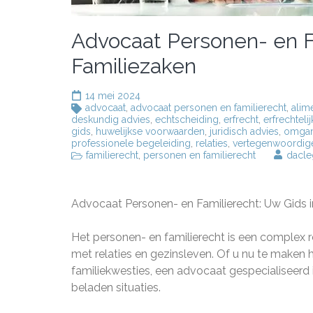
Advocaat Personen- en Fa
Familiezaken
14 mei 2024
advocaat
,
advocaat personen en familierecht
,
alim
deskundig advies
,
echtscheiding
,
erfrecht
,
erfrechteli
gids
,
huwelijkse voorwaarden
,
juridisch advies
,
omgan
professionele begeleiding
,
relaties
,
vertegenwoordig
familierecht
,
personen en familierecht
dacl
Advocaat Personen- en Familierecht: Uw Gids i
Het personen- en familierecht is een complex 
met relaties en gezinsleven. Of u nu te maken h
familiekwesties, een advocaat gespecialiseerd 
beladen situaties.