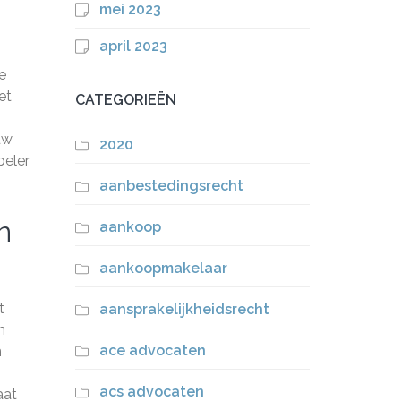
mei 2023
april 2023
je
et
CATEGORIEËN
uw
2020
peler
aanbestedingsrecht
n
aankoop
aankoopmakelaar
t
aansprakelijkheidsrecht
n
ace advocaten
n
acs advocaten
aat