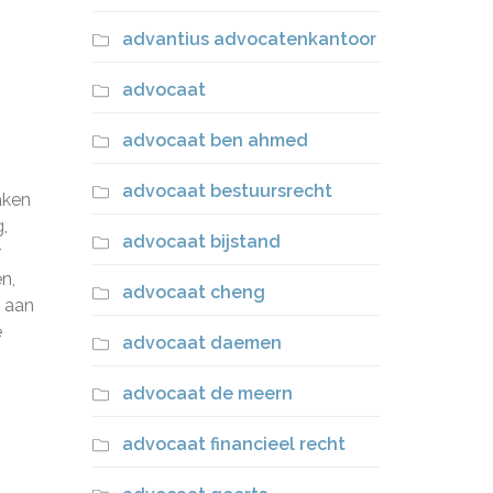
advantius advocatenkantoor
advocaat
advocaat ben ahmed
advocaat bestuursrecht
aken
,
advocaat bijstand
r
n,
advocaat cheng
n aan
e
advocaat daemen
advocaat de meern
advocaat financieel recht