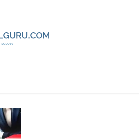
LGURU.COM
h succes