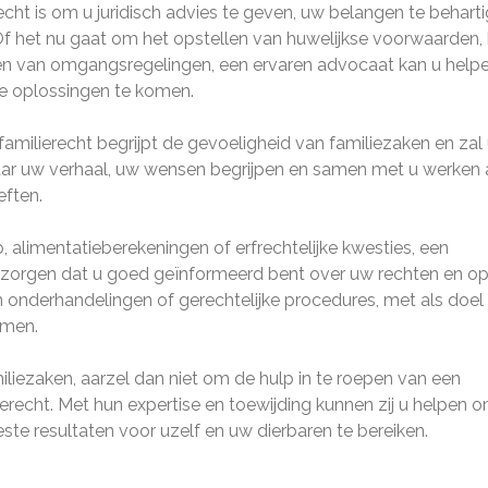
cht is om u juridisch advies te geven, uw belangen te behart
 Of het nu gaat om het opstellen van huwelijkse voorwaarden,
len van omgangsregelingen, een ervaren advocaat kan u help
e oplossingen te komen.
amilierecht begrijpt de gevoeligheid van familiezaken en zal
naar uw verhaal, uw wensen begrijpen en samen met u werken
eften.
 alimentatieberekeningen of erfrechtelijke kwesties, een
 zorgen dat u goed geïnformeerd bent over uw rechten en opt
n onderhandelingen of gerechtelijke procedures, met als doe
omen.
iezaken, aarzel dan niet om de hulp in te roepen van een
recht. Met hun expertise en toewijding kunnen zij u helpen 
este resultaten voor uzelf en uw dierbaren te bereiken.