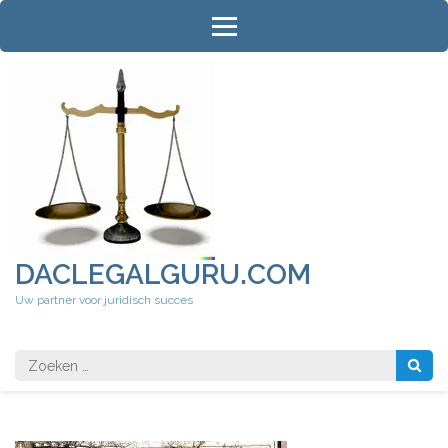
Ga
naar
inhoud
(druk
op
Enter)
DACLEGALGURU.COM
Uw partner voor juridisch succes
Zoeken
naar: