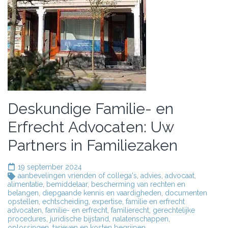
Deskundige Familie- en
Erfrecht Advocaten: Uw
Partners in Familiezaken
19 september 2024
aanbevelingen vrienden of collega's
,
advies
,
advocaat
,
alimentatie
,
bemiddelaar
,
bescherming van rechten en
belangen
,
diepgaande kennis en vaardigheden
,
documenten
opstellen
,
echtscheiding
,
expertise
,
familie en erfrecht
advocaten
,
familie- en erfrecht
,
familierecht
,
gerechtelijke
procedures
,
juridische bijstand
,
nalatenschappen
,
oplossingen
,
tarieven en kosten begrijpen
,