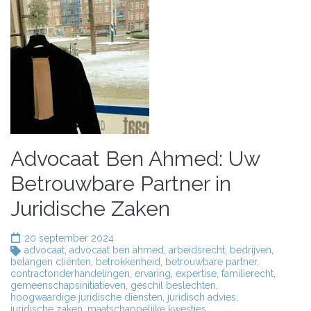
Advocaat Ben Ahmed: Uw
Betrouwbare Partner in
Juridische Zaken
20 september 2024
advocaat
,
advocaat ben ahmed
,
arbeidsrecht
,
bedrijven
,
belangen cliënten
,
betrokkenheid
,
betrouwbare partner
,
contractonderhandelingen
,
ervaring
,
expertise
,
familierecht
,
gemeenschapsinitiatieven
,
geschil beslechten
,
hoogwaardige juridische diensten
,
juridisch advies
,
juridische zaken
,
maatschappelijke kwesties
,