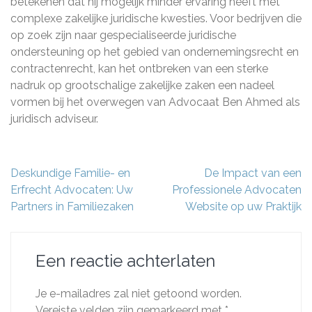
betekenen dat hij mogelijk minder ervaring heeft met
complexe zakelijke juridische kwesties. Voor bedrijven die
op zoek zijn naar gespecialiseerde juridische
ondersteuning op het gebied van ondernemingsrecht en
contractenrecht, kan het ontbreken van een sterke
nadruk op grootschalige zakelijke zaken een nadeel
vormen bij het overwegen van Advocaat Ben Ahmed als
juridisch adviseur.
Berichtnavigatie
Deskundige Familie- en
De Impact van een
Erfrecht Advocaten: Uw
Professionele Advocaten
Partners in Familiezaken
Website op uw Praktijk
Een reactie achterlaten
Je e-mailadres zal niet getoond worden.
Vereiste velden zijn gemarkeerd met
*