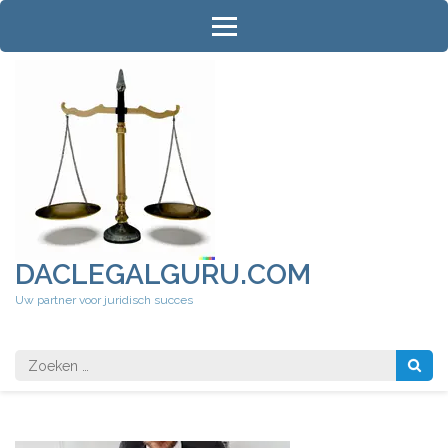
Ga
naar
inhoud
(druk
op
Enter)
DACLEGALGURU.COM
Uw partner voor juridisch succes
Zoeken
naar: