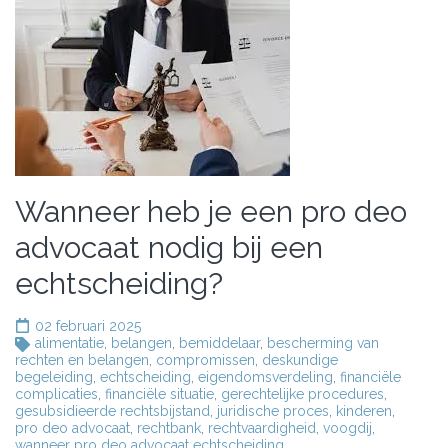
Wanneer heb je een pro deo
advocaat nodig bij een
echtscheiding?
02 februari 2025
alimentatie
,
belangen
,
bemiddelaar
,
bescherming van
rechten en belangen
,
compromissen
,
deskundige
begeleiding
,
echtscheiding
,
eigendomsverdeling
,
financiële
complicaties
,
financiële situatie
,
gerechtelijke procedures
,
gesubsidieerde rechtsbijstand
,
juridische proces
,
kinderen
,
pro deo advocaat
,
rechtbank
,
rechtvaardigheid
,
voogdij
,
wanneer pro deo advocaat echtscheiding