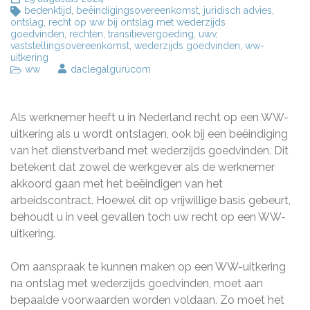
bedenktijd
,
beëindigingsovereenkomst
,
juridisch advies
,
ontslag
,
recht op ww bij ontslag met wederzijds
goedvinden
,
rechten
,
transitievergoeding
,
uwv
,
vaststellingsovereenkomst
,
wederzijds goedvinden
,
ww-
uitkering
ww
daclegalgurucom
Als werknemer heeft u in Nederland recht op een WW-
uitkering als u wordt ontslagen, ook bij een beëindiging
van het dienstverband met wederzijds goedvinden. Dit
betekent dat zowel de werkgever als de werknemer
akkoord gaan met het beëindigen van het
arbeidscontract. Hoewel dit op vrijwillige basis gebeurt,
behoudt u in veel gevallen toch uw recht op een WW-
uitkering.
Om aanspraak te kunnen maken op een WW-uitkering
na ontslag met wederzijds goedvinden, moet aan
bepaalde voorwaarden worden voldaan. Zo moet het