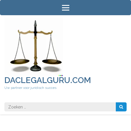
Ga
naar
inhoud
(druk
op
Enter)
DACLEGALGURU.COM
Uw partner voor juridisch succes
Zoeken
naar: