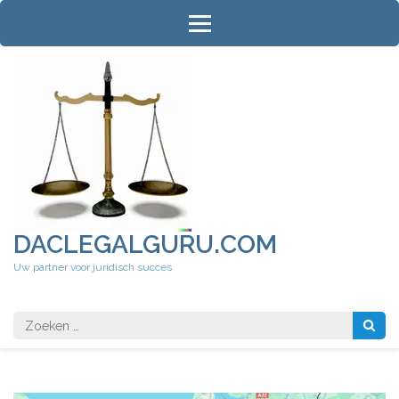
Ga
naar
inhoud
(druk
op
Enter)
DACLEGALGURU.COM
Uw partner voor juridisch succes
Zoeken
naar: