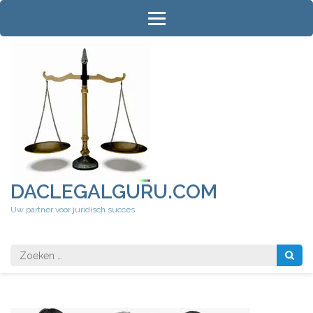
Ga
naar
inhoud
(druk
op
Enter)
DACLEGALGURU.COM
Uw partner voor juridisch succes
Zoeken
naar: