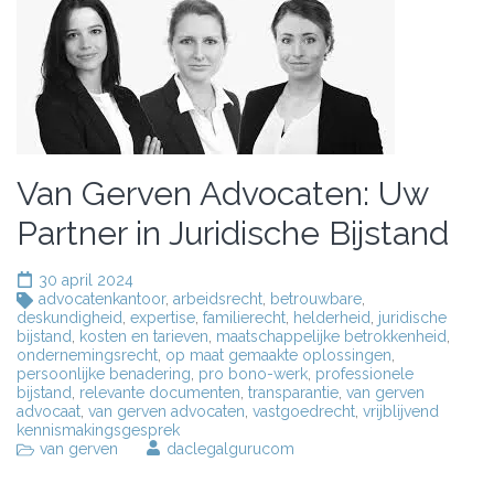
Van Gerven Advocaten: Uw
Partner in Juridische Bijstand
30 april 2024
advocatenkantoor
,
arbeidsrecht
,
betrouwbare
,
deskundigheid
,
expertise
,
familierecht
,
helderheid
,
juridische
bijstand
,
kosten en tarieven
,
maatschappelijke betrokkenheid
,
ondernemingsrecht
,
op maat gemaakte oplossingen
,
persoonlijke benadering
,
pro bono-werk
,
professionele
bijstand
,
relevante documenten
,
transparantie
,
van gerven
advocaat
,
van gerven advocaten
,
vastgoedrecht
,
vrijblijvend
kennismakingsgesprek
van gerven
daclegalgurucom