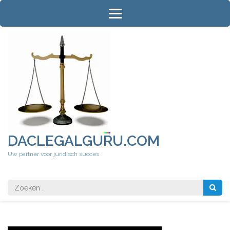
Ga
naar
inhoud
(druk
op
Enter)
DACLEGALGURU.COM
Uw partner voor juridisch succes
Zoeken
naar: