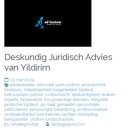
Deskundig Juridisch Advies
van Yildirim
02 mei 2024
adviesbureau
,
advocaat yasin yildirim
,
arbeidsrecht
,
bedrijven
,
betaalbaarheid toegankelijke bijstand
,
betrouwbare partner
,
contractrecht
,
deskundigheid
,
ervaren
experts
,
familierecht
,
hoogwaardige diensten
,
integriteit
,
juridische bijstand
,
op maat gemaakte oplossingen
,
particulieren
,
persoonlijke benadering
,
professionaliteit
,
rechtvaardigheid beschermen rechten
,
toewijding
,
transparantie
,
yildirim juridisch advies
Uncategorized
daclegalgurucom