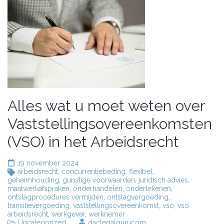
Alles wat u moet weten over
Vaststellingsovereenkomsten
(VSO) in het Arbeidsrecht
19 november 2024
arbeidsrecht
,
concurrentiebeding
,
flexibel
,
geheimhouding
,
gunstige voorwaarden
,
juridisch advies
,
maatwerkafspraken
,
onderhandelen
,
ondertekenen
,
ontslagprocedures vermijden
,
ontslagvergoeding
,
transitievergoeding
,
vaststellingsovereenkomst
,
vso
,
vso
arbeidsrecht
,
werkgever
,
werknemer
Uncategorized
daclegalgurucom