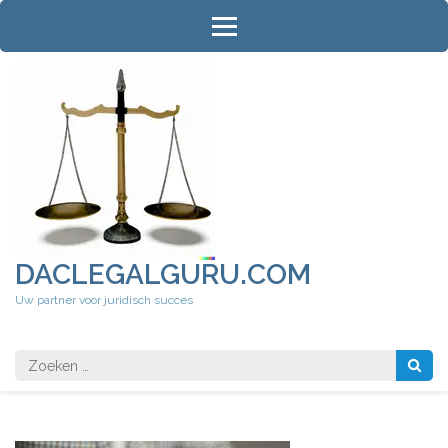
Ga
naar
inhoud
(druk
op
Enter)
DACLEGALGURU.COM
Uw partner voor juridisch succes
Zoeken
naar: