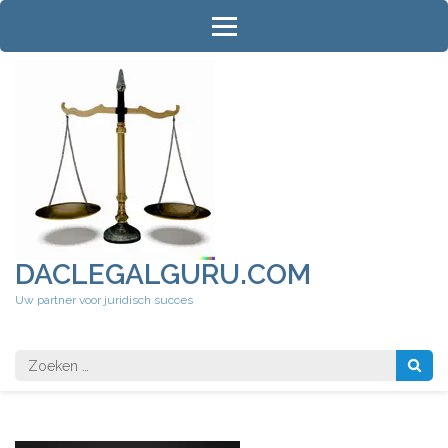
Ga
naar
inhoud
(druk
op
Enter)
DACLEGALGURU.COM
Uw partner voor juridisch succes
Zoeken
naar: