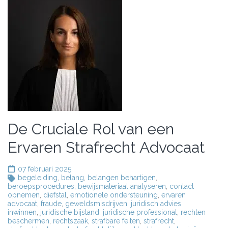
De Cruciale Rol van een
Ervaren Strafrecht Advocaat
07 februari 2025
begeleiding
,
belang
,
belangen behartigen
,
beroepsprocedures
,
bewijsmateriaal analyseren
,
contact
opnemen
,
diefstal
,
emotionele ondersteuning
,
ervaren
advocaat
,
fraude
,
geweldsmisdrijven
,
juridisch advies
inwinnen
,
juridische bijstand
,
juridische professional
,
rechten
beschermen
,
rechtszaak
,
strafbare feiten
,
strafrecht
,