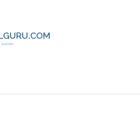
LGURU.COM
h succes