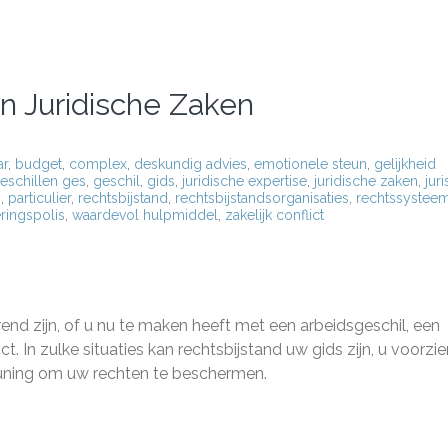
in Juridische Zaken
ar
,
budget
,
complex
,
deskundig advies
,
emotionele steun
,
gelijkheid
eschillen ges
,
geschil
,
gids
,
juridische expertise
,
juridische zaken
,
juri
n
,
particulier
,
rechtsbijstand
,
rechtsbijstandsorganisaties
,
rechtssystee
ringspolis
,
waardevol hulpmiddel
,
zakelijk conflict
nd zijn, of u nu te maken heeft met een arbeidsgeschil, een
t. In zulke situaties kan rechtsbijstand uw gids zijn, u voorzie
euning om uw rechten te beschermen.