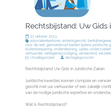
Rechtsbijstand: Uw Gids 
27 oktober 2023
advocatenkantoren
,
arbeidsgeschil
,
bedrijfseigena
voor de wet
,
gemoedsrust bieden tijdens juridische g
kostenbesparing
,
ondersteuning
,
opties onderzoeke
verhuurder
,
vertegenwoordiging
,
verwarrend
,
verzeke
Uncategorized
daclegalgurucom
Rechtsbijstand: Uw Gids in Juridische Zaken
Juridische kwesties kunnen complex en verwarre
geschil met uw verhuurder of een zakelijk conflic
van de nodige juridische expertise en onderst
Wat is Rechtsbijstand?