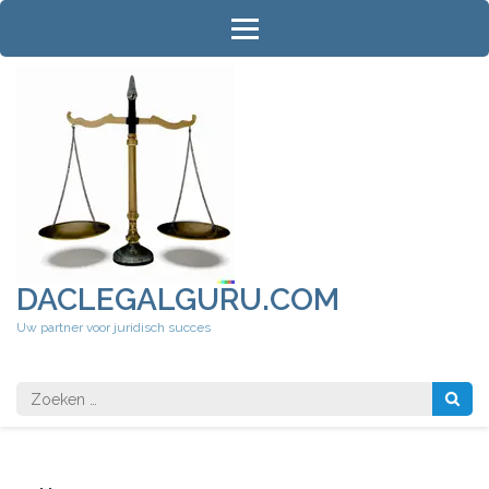
Ga
naar
inhoud
(druk
op
Enter)
DACLEGALGURU.COM
Uw partner voor juridisch succes
Zoeken
naar: