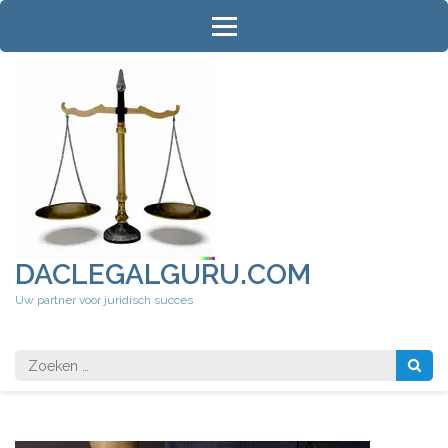
Ga
naar
inhoud
(druk
op
Enter)
DACLEGALGURU.COM
Uw partner voor juridisch succes
Zoeken
naar: