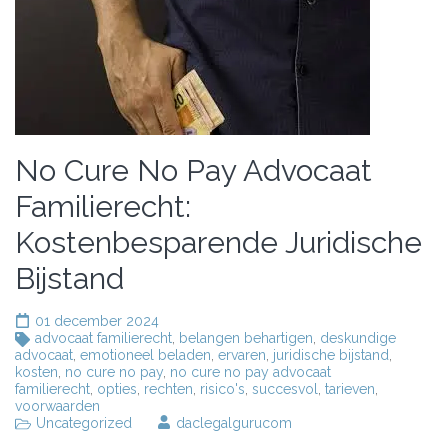
No Cure No Pay Advocaat
Familierecht:
Kostenbesparende Juridische
Bijstand
01 december 2024
advocaat familierecht
,
belangen behartigen
,
deskundige
advocaat
,
emotioneel beladen
,
ervaren
,
juridische bijstand
,
kosten
,
no cure no pay
,
no cure no pay advocaat
familierecht
,
opties
,
rechten
,
risico's
,
succesvol
,
tarieven
,
voorwaarden
Uncategorized
daclegalgurucom