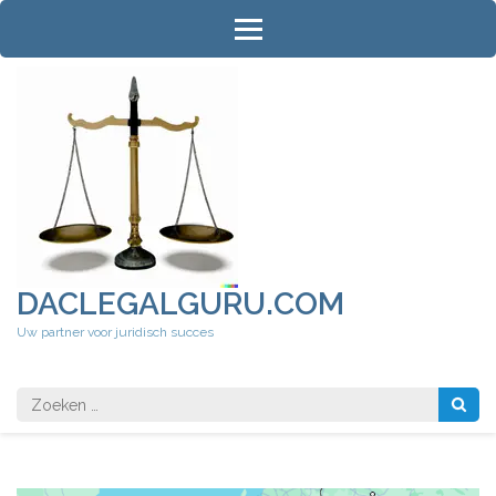
Ga
naar
inhoud
(druk
op
Enter)
DACLEGALGURU.COM
Uw partner voor juridisch succes
Zoeken
naar: