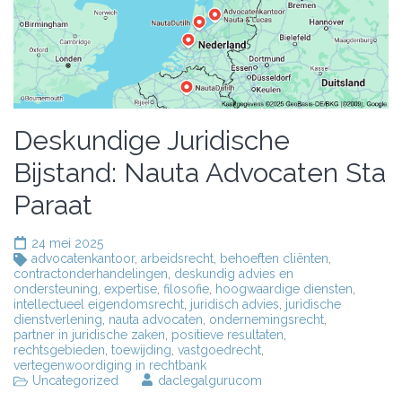
Deskundige Juridische
Bijstand: Nauta Advocaten Sta
Paraat
24 mei 2025
advocatenkantoor
,
arbeidsrecht
,
behoeften cliënten
,
contractonderhandelingen
,
deskundig advies en
ondersteuning
,
expertise
,
filosofie
,
hoogwaardige diensten
,
intellectueel eigendomsrecht
,
juridisch advies
,
juridische
dienstverlening
,
nauta advocaten
,
ondernemingsrecht
,
partner in juridische zaken
,
positieve resultaten
,
rechtsgebieden
,
toewijding
,
vastgoedrecht
,
vertegenwoordiging in rechtbank
Uncategorized
daclegalgurucom