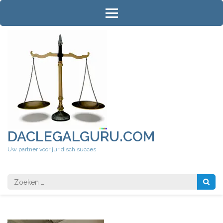
Ga
naar
inhoud
(druk
op
Enter)
DACLEGALGURU.COM
Uw partner voor juridisch succes
Zoeken
naar: