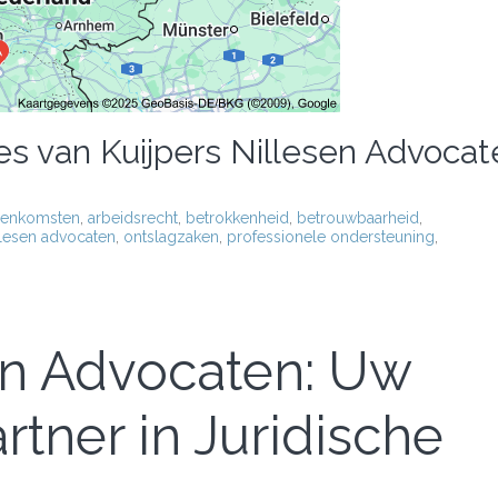
es van Kuijpers Nillesen Advocat
eenkomsten
,
arbeidsrecht
,
betrokkenheid
,
betrouwbaarheid
,
illesen advocaten
,
ontslagzaken
,
professionele ondersteuning
,
sen Advocaten: Uw
tner in Juridische