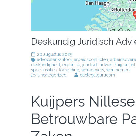
Deskundig Juridisch Advi
20 augustus 2025
advocatenkantoor
,
arbeidsconflicten
,
arbeidsover
deskundigheid
,
expertise
,
juridisch advies
,
kuijpers n
specialisaties
,
toewijding
,
werkgevers
,
werknemers
Uncategorized
daclegalgurucom
Kuijpers Nille
Betrouwbare Par