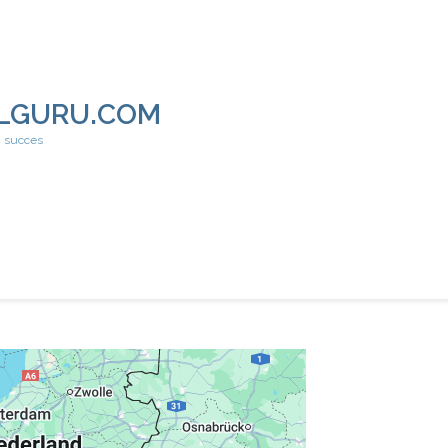
LGURU.COM
h succes