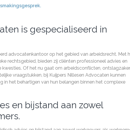
nismakingsgesprek.
aten is gespecialiseerd in
seerd advocatenkantoor op het gebied van arbeidsrecht. Met 
eke rechtsgebied, bieden zij cliënten professioneel advies en
e kwesties. Of het nu gaat om arbeidsconflicten, ontslagzake
lijke vraagstukken, bij Kuijpers Nillesen Advocaten kunnen
ng in het behartigen van hun belangen binnen het complexe
ies en bijstand aan zowel
mers.
uridisch advies en bijstand aan zowel werkgevers als werkneme