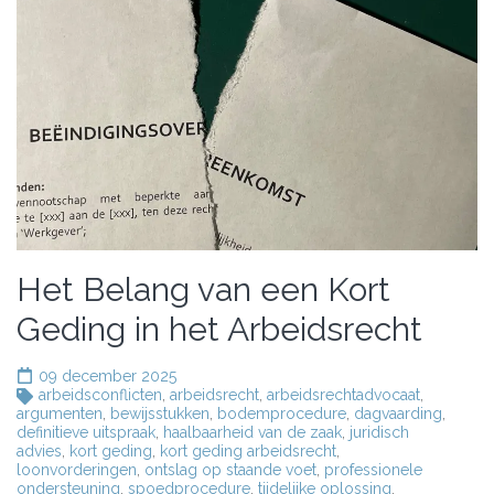
Het Belang van een Kort
Geding in het Arbeidsrecht
09 december 2025
arbeidsconflicten
,
arbeidsrecht
,
arbeidsrechtadvocaat
,
argumenten
,
bewijsstukken
,
bodemprocedure
,
dagvaarding
,
definitieve uitspraak
,
haalbaarheid van de zaak
,
juridisch
advies
,
kort geding
,
kort geding arbeidsrecht
,
loonvorderingen
,
ontslag op staande voet
,
professionele
ondersteuning
,
spoedprocedure
,
tijdelijke oplossing
,