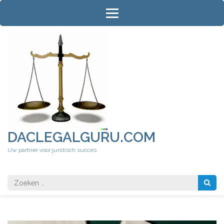
Ga
naar
inhoud
(druk
op
Enter)
DACLEGALGURU.COM
Uw partner voor juridisch succes
Zoeken
naar: