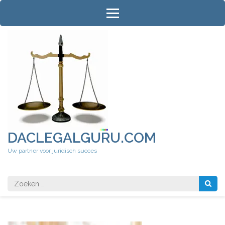
Ga
naar
inhoud
(druk
op
Enter)
DACLEGALGURU.COM
Uw partner voor juridisch succes
Zoeken
naar: