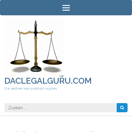
Ga
naar
inhoud
(druk
op
Enter)
DACLEGALGURU.COM
Uw partner voor juridisch succes
Zoeken
naar: