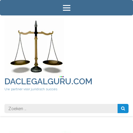
Ga
naar
inhoud
(druk
op
Enter)
DACLEGALGURU.COM
Uw partner voor juridisch succes
Zoeken
naar: