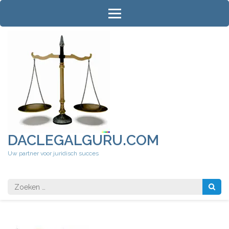
Ga
naar
inhoud
(druk
op
Enter)
DACLEGALGURU.COM
Uw partner voor juridisch succes
Zoeken
naar: