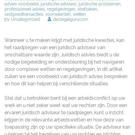
advies voorbeeld
,
juridische adviseur
,
juridische problemen
,
professioneel advies
,
regelgevingen
,
strafzaken
,
vastgoedtransacties
,
voorwaarden
,
wetten
Uncategorized
daclegalgurucom
Wanneer u te maken krijgt met juridische kwesties, kan
het raadplegen van een juridisch adviseur van
onschatbare waarde zijn. Juridisch advies biedt u de
nodige begeleiding en ondersteuning bij het navigeren
door complexe wetten en regelgevingen. In dit artikel
zullen we een voorbeeld van juridisch advies bespreken
en hoe dit kan helpen bij verschillende situaties.
Stel dat u betrokken bent bij een arbeidsconflict op uw
werk en u niet zeker weet wat uw rechten zijn. Door een
ervaren juridisch adviseur te raadplegen, kunt u inzicht
krijgen in de relevante arbeidswetten en hoe deze van
toepassing zijn op uw specifieke situatie. De adviseur kan
u helpen bij het begrijpen van uw rechten en plichten,