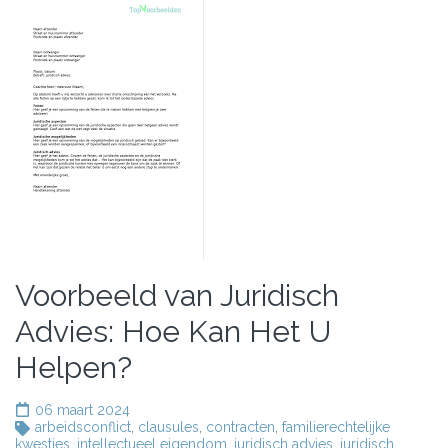
Voorbeeld van Juridisch
Advies: Hoe Kan Het U
Helpen?
06 maart 2024
arbeidsconflict
,
clausules
,
contracten
,
familierechtelijke
kwesties
,
intellectueel eigendom
,
juridisch advies
,
juridisch