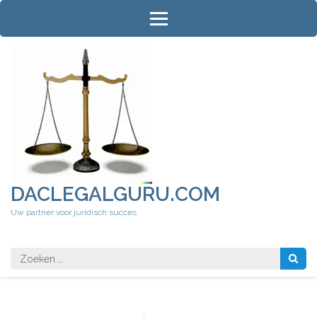
Ga
naar
inhoud
(druk
op
Enter)
DACLEGALGURU.COM
Uw partner voor juridisch succes
Zoeken
naar: