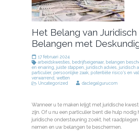
Het Belang van Juridisc
Belangen met Deskundig
17 februari 2024
arbeidskwesties
,
bedrijfseigenaar
,
belangen besc
en ervaring
,
juiste stappen
,
juridisch advies
,
juridisch 
particulier
,
persoonlijke zaak
,
potentiële risico's en va
verwarrend
,
wetten
Uncategorized
daclegalgurucom
Wanneer u te maken krijgt met juridische kwesti
zijn. Of u nu een particulier bent die hulp nodig
juridische ondersteuning zoekt, het raadplegen 
nemen en uw belangen te beschermen.