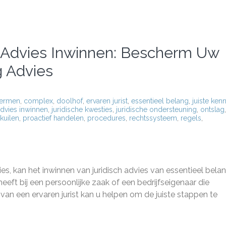
h Advies Inwinnen: Bescherm Uw
 Advies
hermen
,
complex
,
doolhof
,
ervaren jurist
,
essentieel belang
,
juiste kenn
advies inwinnen
,
juridische kwesties
,
juridische ondersteuning
,
ontslag
,
lkuilen
,
proactief handelen
,
procedures
,
rechtssysteem
,
regels
,
es, kan het inwinnen van juridisch advies van essentieel bela
 heeft bij een persoonlijke zaak of een bedrijfseigenaar die
van een ervaren jurist kan u helpen om de juiste stappen te