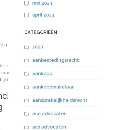
mei 2023
april 2023
CATEGORIEËN
emen
2020
aanbestedingsrecht
dvies
e van
aankoop
tigd.
aankoopmakelaar
nd
aansprakelijkheidsrecht
g
ace advocaten
acs advocaten