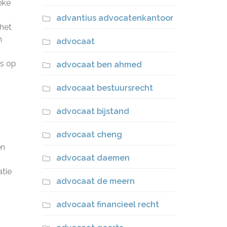
eke
advantius advocatenkantoor
 het
n
advocaat
ns op
advocaat ben ahmed
advocaat bestuursrecht
advocaat bijstand
advocaat cheng
en
advocaat daemen
atie
advocaat de meern
advocaat financieel recht