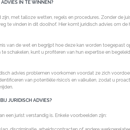
 ADVIES IN TE WINNEN?
ijn, met talloze wetten, regels en procedures. Zonder de jui
weg te vinden in dit doolhof. Hier komt juridisch advies om de
ennis van de wet en begrijpt hoe deze kan worden toegepast o
n te schakelen, kunt u profiteren van hun expertise en begelei
ridisch advies problemen voorkomen voordat ze zich voordoe
entificeren van potentiële risico’s en valkuilen, zodat u proact
ijden.
BIJ JURIDISCH ADVIES?
an een jurist verstandig is. Enkele voorbeelden zijn:
lag, discriminatie, arbeidscontracten of andere werkgerelate