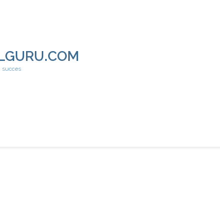
LGURU.COM
h succes