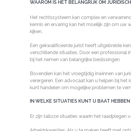
WAAROM IS HET BELANGRIJK OM JURIDISCH
Het rechtssysteem kan complex en verwarrend z
kennis en ervaring kan het moeilijk zijn om uw 
kijken.
Een gekwalificeerde jurist heeft uitgebreide k
verschillende situaties. Door een professional i
bij het nemen van belangrijke beslissingen.
Bovendien kan het vroegtijdig inwinnen van ju
verergeren. Een advocaat kan u helpen bij het id
kunt handelen om mogelijke problemen te verm
IN WELKE SITUATIES KUNT U BAAT HEBBEN 
Er zijn talloze situaties waarin het raadplegen v
Arbeidskwesties: Als u te maken heeft met onts