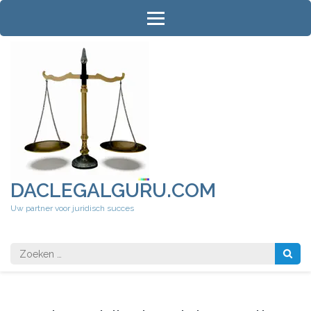
Ga
naar
inhoud
(druk
op
Enter)
DACLEGALGURU.COM
Uw partner voor juridisch succes
Zoeken
naar: