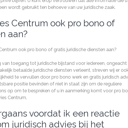
rivé blijven. U kunt erop vertrouwen dat alle informatie die 
leen wordt gebruikt ten behoeve van uw juridische zaak.
ies Centrum ook pro bono of
en aan?
 Centrum ook pro bono of gratis juridische diensten aan?
 van toegang tot juridische bijstand voor iedereen, ongeacht
elijk betaalde juridische diensten verleent, streven wij er oo
heid te vervullen door pro bono werk en gratis juridisch adv
sbare positie bevinden of niet in staat zijn om de reguliere
 ons op om te bespreken of u in aanmerking komt voor pro b
dvies Centrum.
gaans voordat ik een reactie
m juridisch advies bij het