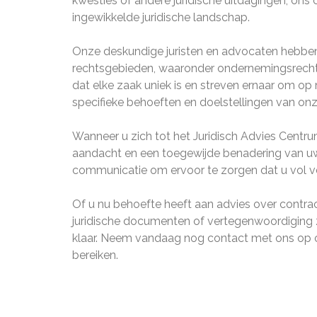
kwesties of andere juridische uitdagingen, ons
ingewikkelde juridische landschap.
Onze deskundige juristen en advocaten hebben 
rechtsgebieden, waaronder ondernemingsrecht, c
dat elke zaak uniek is en streven ernaar om op
specifieke behoeften en doelstellingen van onz
Wanneer u zich tot het Juridisch Advies Centru
aandacht en een toegewijde benadering van uw za
communicatie om ervoor te zorgen dat u vol ver
Of u nu behoefte heeft aan advies over contrac
juridische documenten of vertegenwoordiging z
klaar. Neem vandaag nog contact met ons op o
bereiken.