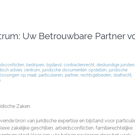
ntrum: Uw Betrouwbare Partner v
idsconflicten
,
bedrijven
,
bijstand
,
contractenrecht
,
deskundige juristen
idisch advies centrum
,
juridische documenten opstellen
,
juridische
lossingen op maat
,
particulieren
,
partner
,
rechtsgebieden
,
strafrecht
,
n
ridische Zaken
ende bron van juridische expertise en bijstand voor particuli
xe zakelijke geschillen, arbeidsconflicten, familierechtelijke