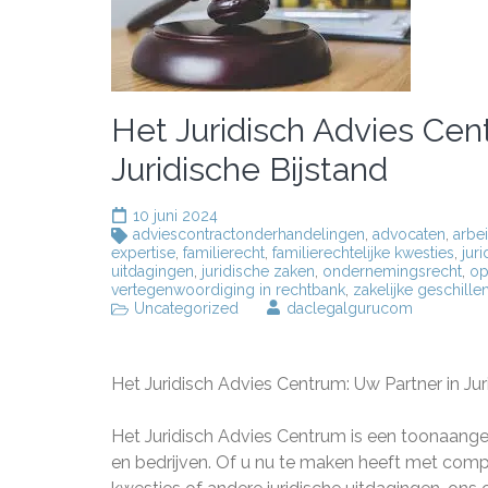
Het Juridisch Advies Ce
Juridische Bijstand
10 juni 2024
adviescontractonderhandelingen
,
advocaten
,
arbe
expertise
,
familierecht
,
familierechtelijke kwesties
,
jur
uitdagingen
,
juridische zaken
,
ondernemingsrecht
,
op
vertegenwoordiging in rechtbank
,
zakelijke geschille
Uncategorized
daclegalgurucom
Het Juridisch Advies Centrum: Uw Partner in Ju
Het Juridisch Advies Centrum is een toonaangev
en bedrijven. Of u nu te maken heeft met comple