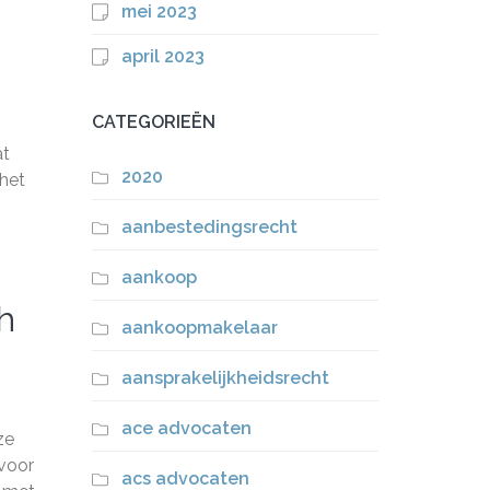
mei 2023
april 2023
CATEGORIEËN
at
2020
 het
aanbestedingsrecht
aankoop
h
aankoopmakelaar
aansprakelijkheidsrecht
ace advocaten
ze
rvoor
acs advocaten