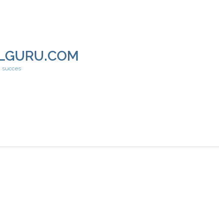
LGURU.COM
h succes