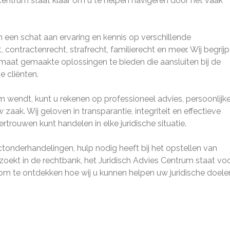
 centrum staat klaar om u te helpen navigeren door het vaak
een schat aan ervaring en kennis op verschillende
ontractenrecht, strafrecht, familierecht en meer. Wij begrij
 maat gemaakte oplossingen te bieden die aansluiten bij de
e cliënten.
m wendt, kunt u rekenen op professioneel advies, persoonlijk
ak. Wij geloven in transparantie, integriteit en effectieve
trouwen kunt handelen in elke juridische situatie.
tonderhandelingen, hulp nodig heeft bij het opstellen van
oekt in de rechtbank, het Juridisch Advies Centrum staat voo
m te ontdekken hoe wij u kunnen helpen uw juridische doele